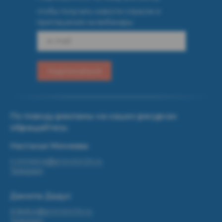
чтобы получать новости отрасли и
приглашения на вебинары
e-mail
подписаться
По поводу рекламы на наших ресурсах
обращайтесь:
Настасья Минеева
n.mineeva@provizor24.ru
Telegram
Данила Дадус
d.dadus@provizor24.ru
Telegram