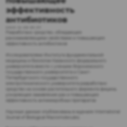
повышающее
эффективность
антибиотиков
2020-12-08 09:37
Разработано средство, обладающее
ранозаживляющими свойствами и повышающее
эффективность антибиотиков
Исследователями Института фундаментальной
медицины и биологии Казанского федерального
университета вместе с учеными Воронежского
государственного университета и Санкт-
Петербургского государственного
электротехнического университета разработано
средство на основе растительного фермента фицина,
ускоряющее заживление ран и повышающее
эффективность антимикробных препаратов.
Научные данные опубликованы в журнале International
Journal of Biological Macromolecules.