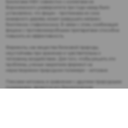
Биологами КФУ совместно с коллегами из
Воронежского университета три года назад было
установлено, что фицин - протеиназа из сока
инжирного дерева, может разрушать матрикс
биопленок стафилококка. В связи с этим, комбинация
фицина с противомикробными препаратами способна
повысить их эффективность.
Ферменты, как вещества белковой природы,
неустойчивы при хранении и чувствительны к
тепловому воздействию. Для того, чтобы решить эти
проблемы, ученые закрепили фермент на
нерастворимом природном полимере – хитозане.
Плюсами хитозана, в сравнении с другими природными
полимерами, являются его биологическая
совместимость, а также антимикробная,
противогрибковая и обезболивающая активность.
Кроме того, исследователям удалось добиться
постепенного высвобождения фермента из носителя в
растворе, что привело к увеличению время его
действия.