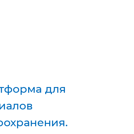
ВОЙТИ
8-800-775-48-57
провизоров и
тформа для
риалов
оохранения.