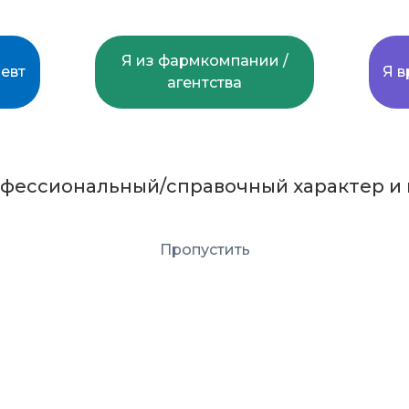
Я из фармкомпании /
евт
Я в
агентства
офессиональный/справочный характер и 
Пропустить