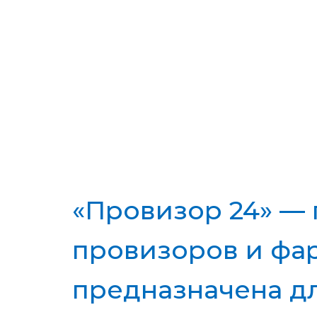
Курсы повыш
«Провизор 24» —
провизоров и фар
УРОВНИ КУРСОВ:
Все
Стандар
предназначена д