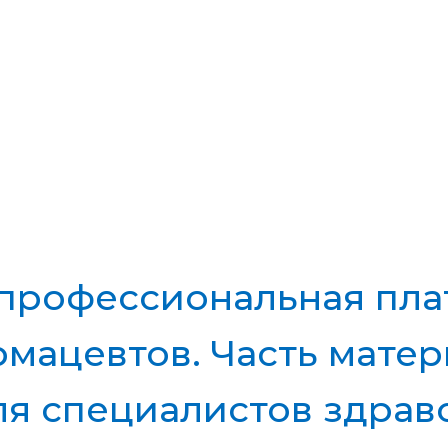
КУРСЫ
ОТЗЫВЫ
МАТЕРИАЛЫ
ВАКАНСИИ
ения квалификации для 
фармацевтов
 профессиональная пла
мацевтов. Часть мате
тный
Углубленный
Авторский
ля специалистов здрав