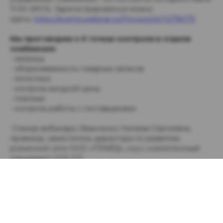
11:00 (МСК). Зарегистрироваться можно
здесь:
https://events.webinar.ru/Provizor24/11278079
Мы проговорим о 6 точках контроля в отделе
снабжения:
- матрица
- оборачиваемость товарных запасов
- логистика
- контроль входной цены
- платежи
- контроль работы с поставщиками
Спикер вебинара: Иванченко Наталья Сергеевна,
провизор, заместитель директора по развитию
розничной сети ООО «ПРАЙД», коуч, компетентный
специалист CCE ICF.
Приходите сами и приглашайте коллег!
Мероприятия
Аптеки