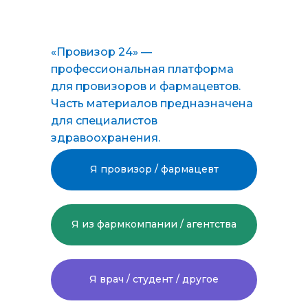
ПОДАТЬ ЗАЯВКУ НА ОБУЧЕНИЕ
«Провизор 24» —
профессиональная платформа
для провизоров и фармацевтов.
Часть материалов предназначена
provizor24.ru
для специалистов
здравоохранения.
8-800-775-48-57
Я провизор / фармацевт
zakaz@provizor24.ru
ООО «Провизор24»
(сведения об образовательной
Я из фармкомпании / агентства
организации
здесь
)
Присоединяйтесь к нам в соцсетях:
Я врач / студент / другое