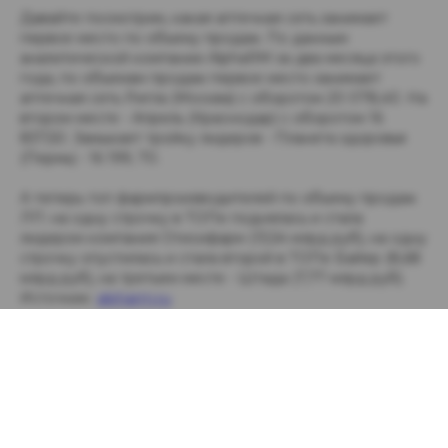
Давайте посмотрим, какая аптечная сеть занимает
первое место по объему продаж. По данным
аналитической компании AlphaRM за два месяца этого
года, по объемам продаж первое место занимает
аптечная сеть Ригла (Москва) с оборотом 20 078,40. На
втором месте - Апрель (Краснодар) с оборотом 16
837,50. Замыкает тройку лидеров - Планета здоровья
(Пермь) - 16 199, 70.
А теперь топ фармпроизводителей по объему продаж
ЛП: на одну строчку в ТОПе поднялась и стала
лидером компания Отисифарм (13,54 млрд руб), на одну
строчку опустилась и стала второй в ТОПе Байер (8,68
млрд руб), на третьем месте - Штада (7,77 млрд руб).
Источник:
alpharm.ru
Подписывайся на наш новостной канал в Telegram
Интересные факты
Аптеки