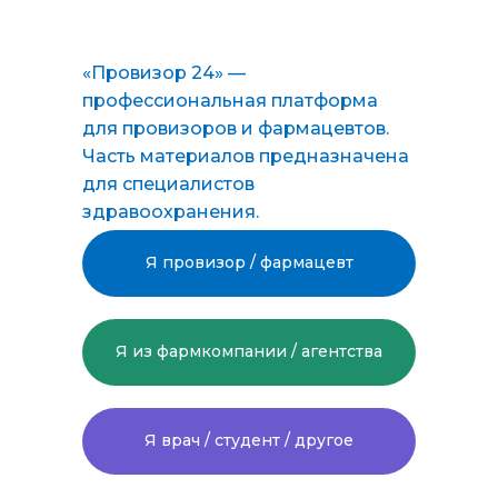
ПОДАТЬ ЗАЯВКУ НА ОБУЧЕНИЕ
«Провизор 24» —
профессиональная платформа
для провизоров и фармацевтов.
provizor24.ru
Часть материалов предназначена
для специалистов
здравоохранения.
8-800-775-48-57
zakaz@provizor24.ru
Я провизор / фармацевт
ООО «Провизор24»
(сведения об образовательной
Я из фармкомпании / агентства
организации
здесь
)
Присоединяйтесь к нам в соцсетях:
Я врач / студент / другое
Подпишитесь на нашу рассылку,