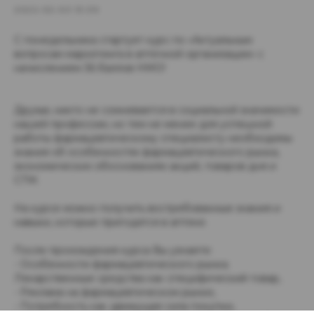
2022-02-03 13:39
С понедельника стартует курс по «Актуальным
вопросам маркетинга в аптечной организации» с
начислением 36 баллов НМО!
Друзья, никто не сомневается в социальной значимости
нашей профессии, но тем не менее для успешной
работы фармацевтическому специалисту необходимы
знания об особенностях фармацевтического рынка,
экономических обоснованиях акций, товаров дня и
СТМ.
На курсе можно получить востребованные знания и
навыки, которые пригодятся в аптеке.
После прохождения курса Вы узнаете:
- Особенности фармацевтического рынка.
Лекарственные средства как специфический товар,
- Реклама на фармацевтическом рынке,
- Потребность как движущая сила покупки,