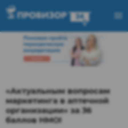
«Актуальным вопросам
маркетинга в аптечной
организации» за 36
баллов НМО!