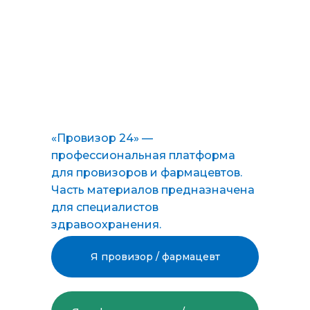
- Экономическая обоснованность Акций, Товара Дня,
СТМ,
- Этапы продаж
,- Три способа увеличения среднего чека,
- Мерчандайзинг в фармацевтической организации
Курс
здесь
ОБРАЗОВАНИЕ, АККРЕДИТАЦИЯ
«Провизор 24» —
профессиональная платформа
для провизоров и фармацевтов.
Часть материалов предназначена
для специалистов
здравоохранения.
Я провизор / фармацевт