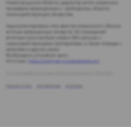
Нижегородской области, директор аптек незаконно
продавала запрещенные к свободному обороту
сильнодействующие лекарства.
Задокументировано пять фактов незаконного сбыта в
аптеках запрещенных лекарств. Из помещений
аптечных пунктов было изъято 694 капсулы с
сильнодействующими препаратами, а также тетради с
записями и другие улики.
Возбуждено уголовное дело.
Источник:
https://vremyan-ru.turbopages.org
Подписывайся на наш новостной канал в Telegram
ЛЕКАРСТВА
ПРОВЕРКИ
АПТЕКИ