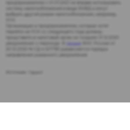
предприниматели с 01.01.2021 не вправе использовать
систему налогообложения в виде ЕНВД и могут
выбрать другой режим налогообложения, например,
УСН.
Организации и предприниматели, которые хотят
перейти на УСН со следующего года должны
представить в налоговый орган не позднее 31.12.2020
уведомление о переходе. В
письме
ФНС России от
20.10.2020 N СД-4-3/17181 разъясняется порядок
направления указанного уведомления.
Источник:
Гарант