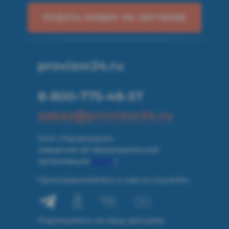
ПОДАТЬ ЗАЯВКУ НА ОБУЧЕНИЕ
provizor24.ru
8-800-775-48-57
zakaz@provizor24.ru
ООО «Провизор24»
(сведения об образовательной
организации
здесь
)
Присоединяйтесь к нам в соцсетях:
Подпишитесь на нашу рассылку,