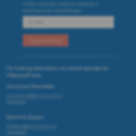
чтобы получать новости отрасли и
приглашения на вебинары
e-mail
подписаться
По поводу рекламы на наших ресурсах
обращайтесь:
Настасья Минеева
n.mineeva@provizor24.ru
Telegram
Данила Дадус
d.dadus@provizor24.ru
Telegram