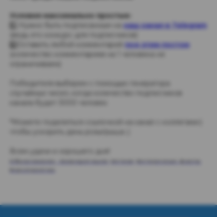
Условия максимально простые:
1️⃣ Нужно быть подписанным на
наш канал в Telegram
(ведь это конкурс для подписчиков)
2️⃣Оставить любой комментарий
под этим постом
(количество комментариев на 1 человека не
ограничиваем)
Победителя выберем с помощью генератора
случайных чисел, когда количество подписчиков
канала будет 3000 человек
*Можете поделиться ссылочкой на канал с коллегами:)
чтобы ускорить день розыгрыша ;)
Всем удачи и хорошего дня!
Образование, Аккредитация
Аптеки
Интересные факты
Мероприятия