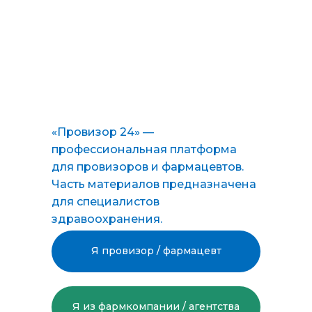
следующих подкастах? Кстати, может, кто-то хотел бы
попасть в наш подкаст? Пишите👇
КАРЬЕРА
АПТЕКИ
«Провизор 24» —
профессиональная платформа
для провизоров и фармацевтов.
Часть материалов предназначена
для специалистов
здравоохранения.
Я провизор / фармацевт
Я из фармкомпании / агентства