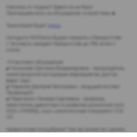
Наконец-то подкаст! Давно их не было
Приглашаем всех на обсуждение острой темы 🔥
Трансляция будет
здесь
Сегодня в 16:00(мск) будем говорить о банкротстве:
⚡️ Эксперты ожидают банкротства до 15% аптек к
осени.
📌Участники обсуждения:
✔️ Кононова Светлана Владимировна - председатель
нижегородской ассоциации фармацевтов, доктор
фарм. наук;
✔️ Баранов Дмитрий Евгеньевич - ведущий эксперт
Провизор24
✔️ Иванченко Наталья Сергеевна - провизор,
заместитель директора по развитию розничной сети
ООО «ПРАЙД», коуч, компетентный специалист CCE
ICF.
Нравится вам эта рубрика? Как мы можем ее сделать
ещё интереснее? Какие темы хотелось бы обсудить на