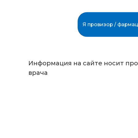
Поговорим под
1. Планы продаж
Я провизор / фармац
- добро или зло?
- как формирует
2. Инструменты
- выдумка офис
Информация на сайте носит пр
врача
3. Я фармацевт 
- Как остаться 
Спикер вебинар
Фармацевтическ
сети ООО ПРАЙД
федерации мент