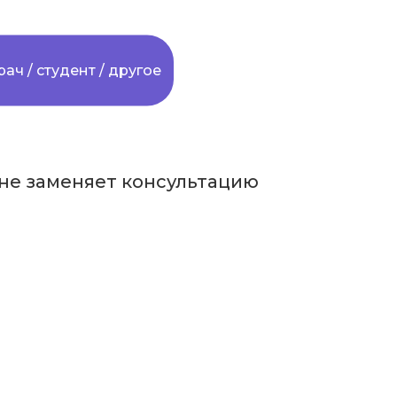
рач / студент / другое
не заменяет консультацию
нальной
ию розничной
льной