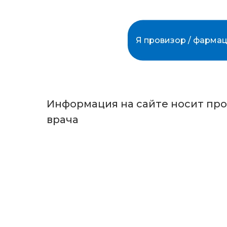
Источник:
Фармпром
Нормативка
Я провизор / фармац
Информация на сайте носит пр
врача
provizor24.ru
8-800-775-48-57
zakaz@provizor24.ru
ООО «Провизор24»