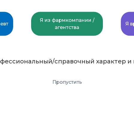
Я из фармкомпании /
евт
Я в
агентства
офессиональный/справочный характер и 
ПОДАТЬ ЗАЯВКУ НА ОБУЧЕНИЕ
Пропустить
Присоединяйтесь к нам 
Подпишитесь на нашу р
чтобы получать новости от
e-mail