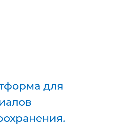
ВОЙТИ
8-800-775-48-57
тформа для
риалов
оохранения.