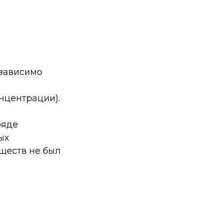
езависимо
онцентрации).
ряде
ых
еществ не был