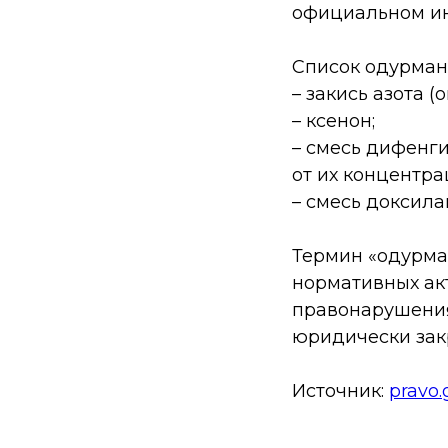
официальном ин
Список одурман
– закись азота (
– ксенон;
– смесь дифенг
от их концентра
– смесь доксила
Термин «одурма
нормативных акт
правонарушения
юридически зак
Источник:
pravo.