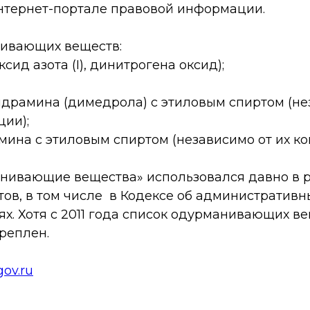
тернет-портале правовой информации.
ивающих веществ:
оксид азота (I), динитрогена оксид);
идрамина (димедрола) с этиловым спиртом (н
ции);
мина с этиловым спиртом (независимо от их к
нивающие вещества» использовался давно в 
ов, в том числе в Кодексе об административн
х. Хотя с 2011 года список одурманивающих в
реплен.
gov.ru