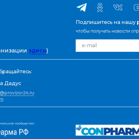
Подпишитесь на нашу р
чтобы получать новости от
e-mail
ганизации
здесь
)
бращайтесь:
а Дадус
@provizor24.ru
am
нальное сообщество