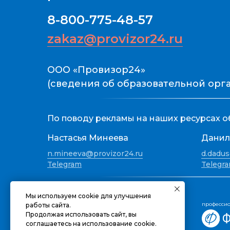
8-800-775-48-57
zakaz@provizor24.ru
ООО «Провизор24»
(сведения об образовательной ор
По поводу рекламы на наших ресурсах о
Настасья Минеева
Данил
n.mineeva@provizor24.ru
d.dadus
Telegram
Telegr
Наши информационные партнеры:
Мы используем cookie для улучшения
профессио
работы сайта.
Продолжая использовать сайт, вы
соглашаетесь на использование cookie.
газета для настоящих профессионалов