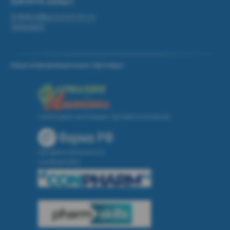
Данила Дадус
d.dadus@provizor24.ru
Telegram
Наши информационные партнеры:
газета для настоящих профессионалов
профессиональное
сообщество