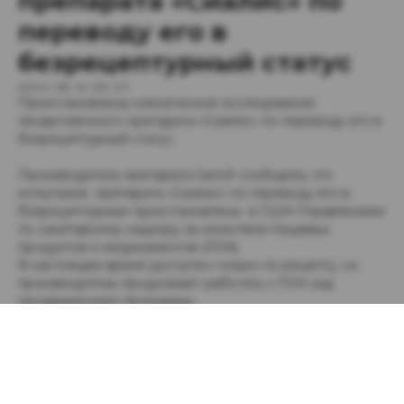
препарата «Сиалис» по
переводу его в
безрецептурный статус
2022-05-31 09:27
Приостановлены клинические исследования
лекарственного препарата «Сиалис» по переводу его в
безрецептурный статус
Производитель препарата Sanofi сообщила, что
испытания препарата «Сиалис» по переводу его в
безрецептурные приостановлены в США Управлением
по санитарному надзору за качеством пищевых
продуктов и медикаментов (FDA).
В настоящее время доступен только по рецепту, но
производитель продолжает работать с FDA над
продвижением программы
Источник:
sanofi.com
Подписывайся на наш новостной канал в Telegram
Лекарства