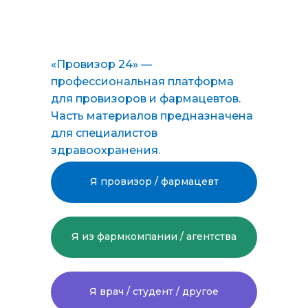
«Провизор 24» —
ПОДАТЬ ЗАЯВКУ НА ОБУЧЕНИЕ
профессиональная платформа
для провизоров и фармацевтов.
Часть материалов предназначена
provizor24.ru
для специалистов
здравоохранения.
8-800-775-48-57
Я провизор / фармацевт
zakaz@provizor24.ru
ООО «Провизор24»
Я из фармкомпании / агентства
(сведения об образовательной
организации
здесь
)
Присоединяйтесь к нам в соцсетях:
Я врач / студент / другое