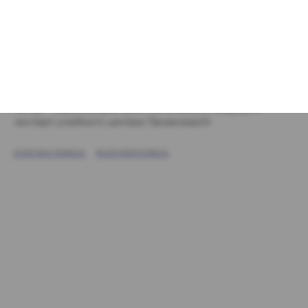
данных не нужно.
- Отключить в товарно-учетных системах и кассовом ПО
избыточные функции проверки.
- Сверяться с реестром заблокированных и отозванных
серий лекарственных препаратов не более 2-х раз в
сутки.
Автор -
Баранов Дмитрий Евгеньевич, ведущий
эксперт учебного центра Провизор24
НОРМАТИВКА
МАРКИРОВКА