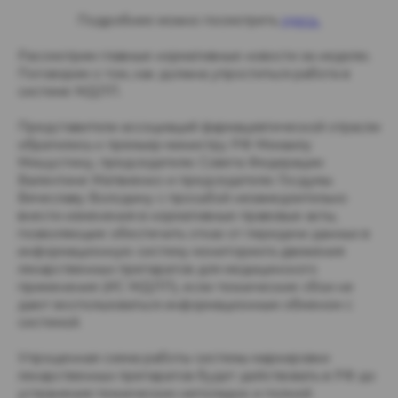
Подробнее можно посмотреть
здесь
Рассмотрим главные нормативные новости за неделю.
Поговорим о том, как должна упроститься работа в
системе МДЛП.
Представители ассоциаций фармацевтической отрасли
обратились к премьер-министру РФ Михаилу
Мишустину, председателю Совета Федерации
Валентине Матвиенко и председателю Госдумы
Вячеславу Володину с просьбой незамедлительно
внести изменения в нормативные правовые акты,
позволяющие обеспечить отказ от передачи данных в
информационную систему мониторинга движения
лекарственных препаратов для медицинского
применения (ИС МДЛП), если технические сбои не
дают воспользоваться информационным обменом с
системой.
Упрощенная схема работы системы маркировки
лекарственных препаратов будет действовать в РФ до
устранения технических неполадок и полной