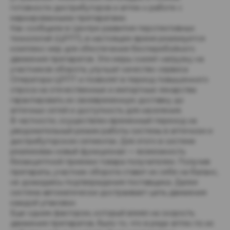
готовности дистрибуторов и аптек к работе с
маркированными препаратами.
Как сообщили в Центре развития перспективных
технологий (ЦРПТ), в настоящее время реализуется
комплекс мер для обеспечения бесперебойного
движения препаратов. Эти меры снизят нагрузку на
участников оборота, улучшат качество сервиса
Оператора-ЦРПТ и позволят в период повышенного
спроса на отечественные и импортные лекарства
гарантировать их своевременную доставку до
аптечных сетей и доступность для населения.
В частности, осуществлен временный переход на
уведомительный режим работы системы в аптечном и
дистрибуторском сегментах. Для этого в системе
реализован новый функционал — возможность
безакцептной приемки товара получателем. Получив
препараты, участник оборота ставит их себе на баланс,
не дожидаясь подтверждения поставщика. Далее
система автоматически достраивает цепь движения
каждой упаковки.
Еще одним фактором, который влиял на скорость
движения препаратов, было то, что в ряде аптек по их