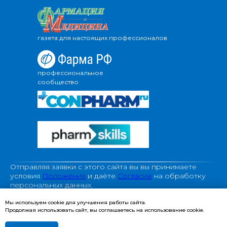
газета для настоящих профессионалов
профессиональное
сообщество
Отправляя заявки с этого сайта вы вы принимаете
условия
Положения
и даёте
Согласие
на обработку
персональных данных.
С Политикой ООО «Провизор24» в отношении
обработки персональных данных можно ознакомиться
Мы используем cookie для улучшения работы сайта.
Продолжая использовать сайт, вы соглашаетесь на использование cookie.
>>ЗДЕСЬ<<
Информация, указанная на сайте, не является