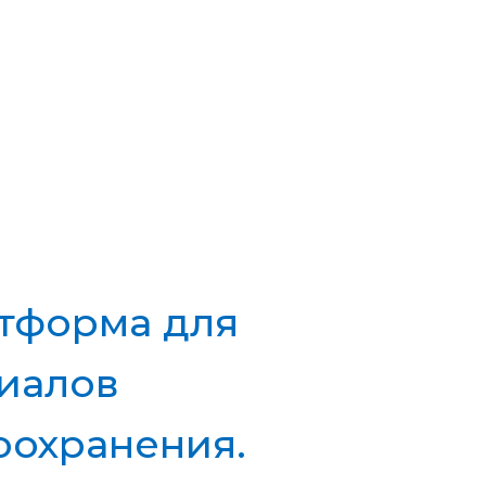
ВОЙТИ
8-800-775-48-57
тформа для
риалов
оохранения.