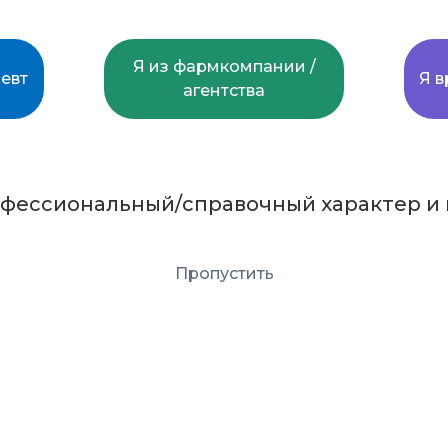
ок действует до 1 марта.
Я из фармкомпании /
евт
Я в
агентства
egram
офессиональный/справочный характер и 
Пропустить
ПОДАТЬ ЗАЯВКУ НА ОБУЧЕНИЕ
Присоединяйтесь к нам 