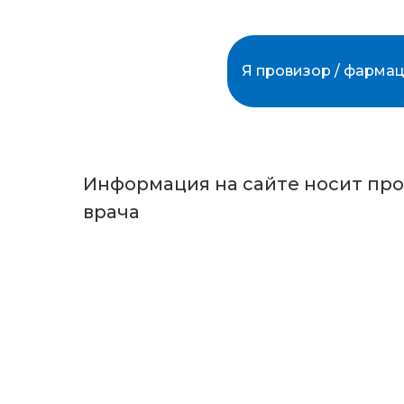
На данный момент упрощенный поряд
Источник:
ТАСС
Я провизор / фармац
Подписывайтесь на наш канал в Tel
Нормативка
Информация на сайте носит пр
врача
provizor24.ru
8-800-775-48-57