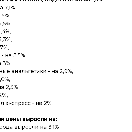
а 7,1%,
 5%,
4,5%,
4,4%,
4,3%,
,7%,
- на 3,5%,
а 3%,
ые анальгетики - на 2,9%,
,6%,
на 2,3%,
2%,
л экспресс - на 2%.
мя цены выросли на:
рода выросли на 3,1%,