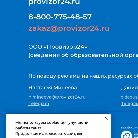
provizor24.ru
8-800-775-48-57
zakaz@provizor24.ru
ООО «Провизор24»
(сведения об образовательной ор
По поводу рекламы на наших ресурсах о
Настасья Минеева
Данил
n.mineeva@provizor24.ru
d.dadus
Telegram
Telegr
Наши информационные партнеры:
Мы используем cookie для улучшения
профессио
работы сайта.
Продолжая использовать сайт, вы