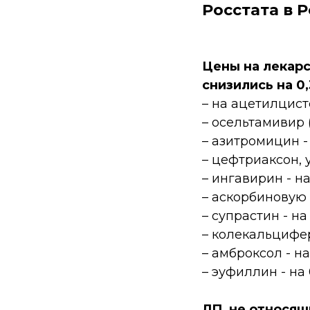
Росстата в 
Цены на лекар
снизились на 0,
– на ацетилцисте
– осельтамивир 
– азитромицин -
– цефтриаксон, 
– ингавирин - на
– аскорбиновую к
– супрастин - на
– колекальцифер
– амброксол - на
– эуфиллин - на 
ЛП, не относящ