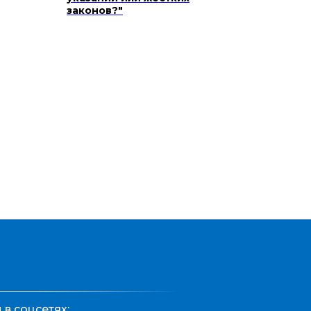
законов?"
в соцсетях: