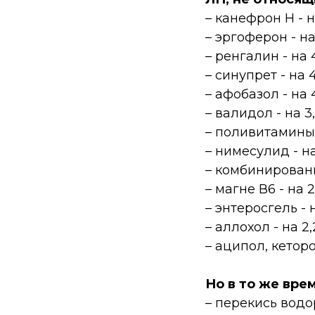
– канефрон Н - н
– эргоферон - на
– ренгалин - на 
– синупрет - на 
– афобазол - на 
– валидол - на 3
– поливитамины 
– нимесулид - н
– комбинированн
– магне В6 - на 2
– энтеросгель - 
– аллохол - на 2,
– аципол, кеторо
Но в то же вре
– перекись водо