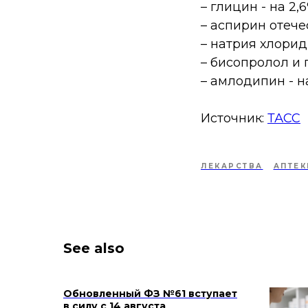
– глицин - на 2,6
– аспирин отече
– натрия хлорид 
– бисопролол и 
– амлодипин - на
Источник:
ТАСС
ЛЕКАРСТВА
АПТЕК
See also
Обновленный ФЗ №61 вступает
в силу с 14 августа