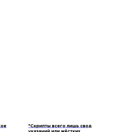
кое
"Скрипты всего лишь свод
указаний или жёстких