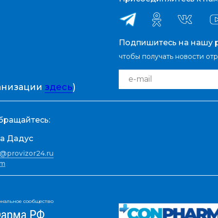
Подпишитесь на нашу р
чтобы получать новости от
e-mail
ганизации
здесь
)
бращайтесь:
а Дадус
@provizor24.ru
am
нальное сообщество