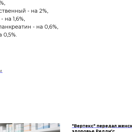
%,
ственный - на 2%,
- на 1,6%,
панкреатин - на 0,6%,
 0,5%.
И
"Вертекс" передал женс
здоровье Редди'с