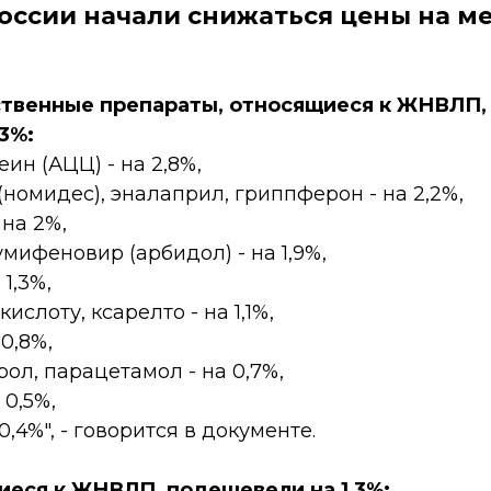
России начали снижаться цены на м
ственные препараты, относящиеся к ЖНВЛП,
3%:
ин (АЦЦ) - на 2,8%,
(номидес), эналаприл, гриппферон - на 2,2%,
 на 2%,
умифеновир (арбидол) - на 1,9%,
 1,3%,
ислоту, ксарелто - на 1,1%,
 0,8%,
ол, парацетамол - на 0,7%,
 0,5%,
0,4%", - говорится в документе.
иеся к ЖНВЛП, подешевели на 1,3%: