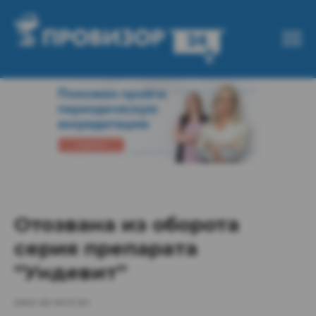
Отозвана из оборота
серия препарата
“Ундевит”
2022-02-04 11:02