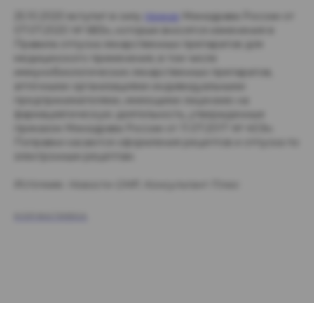
25.10.2020 вступит в силу
приказ
Минздрава России от
07.07.2020 № 683н, которым вносятся изменения в
Правила отпуска лекарственных препаратов для
медицинского применения, в том числе
иммунобиологических лекарственных препаратов,
аптечными организациями индивидуальными
предпринимателями, имеющими лицензию на
фармацевтическую деятельность, утвержденные
приказом Минздрава России от 11.07.2017 № 40Зн.
Поправки касаются оформления рецептов и отпуска по
электронным рецептам.
Источник:
Новости GMP, Консультант Плюс
НОРМАТИВКА