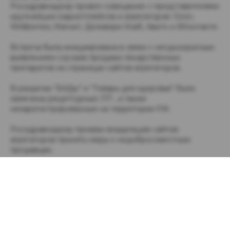
Росздравнадзор провел совещание с представителями
крупнейших маркетплейсов и агрегаторов: Ozon,
Wildberries, Магнит, Деливери Клаб, Авито и ВКонтакте.
Встреча была инициирована в связи с неоднократным
выявлением случаев продажи лекарственных
препаратов на страницах сайтов-агрегаторов.
В разделах “БАДы” и “Товары для здоровья” были
замечены рецептурные ЛП , а также
незарегистрированные на территории РФ.
Росздравнадзор призван владельцев сайтов-
агрегаторов принять меры к недобросовестным
продавцам.
Источник
Проверки