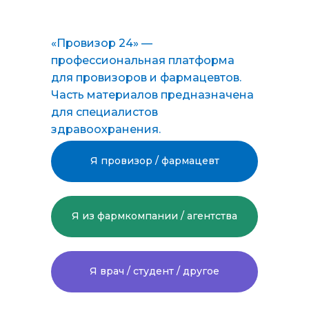
ПОДАТЬ ЗАЯВКУ НА ОБУЧЕНИЕ
«Провизор 24» —
профессиональная платформа
для провизоров и фармацевтов.
provizor24.ru
Часть материалов предназначена
для специалистов
8-800-775-48-57
здравоохранения.
zakaz@provizor24.ru
Я провизор / фармацевт
ООО «Провизор24»
(сведения об образовательной
Я из фармкомпании / агентства
организации
здесь
)
Присоединяйтесь к нам в соцсетях:
Я врач / студент / другое
Подпишитесь на нашу рассылку,