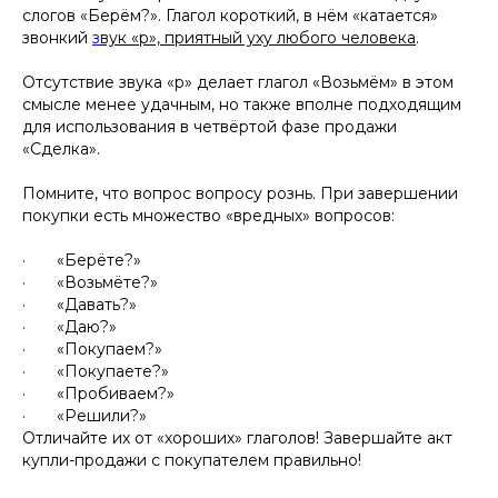
слогов «Берём?». Глагол короткий, в нём «катается»
звонкий
з
вук «р», приятный уху любого человека
.
Отсутствие звука «р» делает глагол «Возьмём» в этом
смысле менее удачным, но также вполне подходящим
для использования в четвёртой фазе продажи
«Сделка».
Помните, что вопрос вопросу рознь. При завершении
покупки есть множество «вредных» вопросов:
· «Берёте?»
· «Возьмёте?»
· «Давать?»
· «Даю?»
· «Покупаем?»
· «Покупаете?»
· «Пробиваем?»
· «Решили?»
Отличайте их от «хороших» глаголов! Завершайте акт
купли-продажи с покупателем правильно!