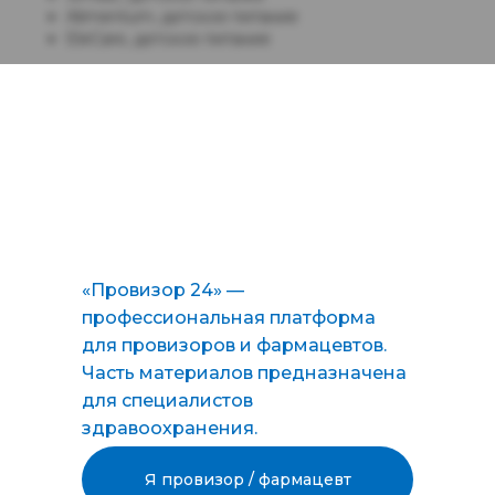
Alimentum, детское питание
EleCare, детское питание
Компания Abbott приняла решение об отзыве детских
смесей после того, как потребители пожаловались на
бактериальные инфекции у младенцев, получивших эти
смеси. Речь идет о Cronobacter sakazakii или Salmonella
newport.
Источник:
http://pharmapractice.ru/183390
Подписывайся на наш новостной канал в Telegram
«Провизор 24» —
профессиональная платформа
ЛЕКАРСТВА
НОРМАТИВКА
для провизоров и фармацевтов.
Часть материалов предназначена
для специалистов
здравоохранения.
Я провизор / фармацевт