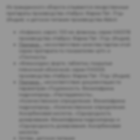
Из гражданского оборота отзываются лекарственные
препараты производства «Наброс Фарма Пвт. Лтд»
(Индия) и детское питание производства Abbot:
«Кофанол, сироп, 100 мл, флаконы, серии КА0018
производства «Наброс Фарма Пвт. Лтд» (Индия).
Причина -
несоответствие качества партии этой
серии препарата по показателям «pH» и
«Плотность»
«Флюколдекс форте, таблетки, покрытые
плёночной оболочкой, серии FH0005
производства «Наброс Фарма Пвт. Лтд» (Индия).
Причина -
несоответствие документации по
параметрам «Подлинность. Фенилэфрина
гидрохлорид», «Распадаемость»,
«Количественное определение. Фенилэфрина
гидрохлорид», «Количественное определение.
Аскорбиновая кислота», «Однородность
дозирования. Фенилэфрина гидрохлорид» и
«Однородность дозирования. Аскорбиновая
кислота».
Similac, детское питание