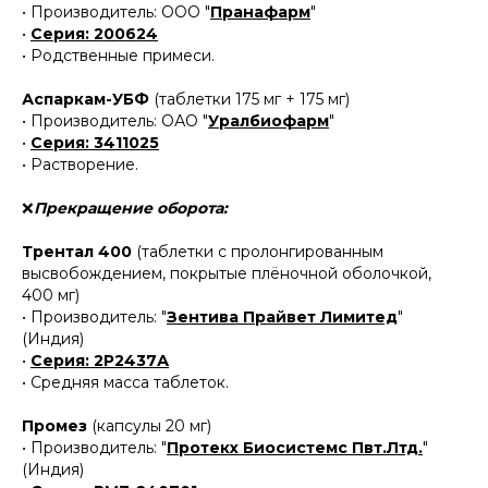
• Производитель: ООО "
Пранафарм
"
•
Серия: 200624
• Родственные примеси.
Аспаркам-УБФ
(таблетки 175 мг + 175 мг)
• Производитель: ОАО "
Уралбиофарм
"
•
Серия: 3411025
• Растворение.
❌
Прекращение оборота:
Трентал 400
(таблетки с пролонгированным
высвобождением, покрытые плёночной оболочкой,
400 мг)
• Производитель: "
Зентива Прайвет Лимитед
"
(Индия)
•
Серия: 2Р2437А
• Средняя масса таблеток.
Промез
(капсулы 20 мг)
• Производитель: "
Протекх Биосистемс Пвт.Лтд.
"
(Индия)