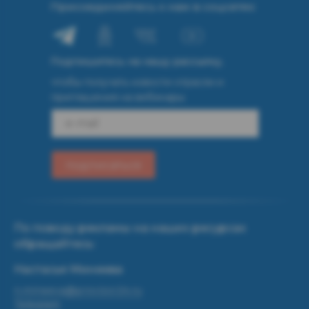
Присоединяйтесь к нам в соцсетях:
Подпишитесь на нашу рассылку,
чтобы получать новости отрасли и
приглашения на вебинары
e-mail
подписаться
По поводу рекламы на наших ресурсах
обращайтесь:
Настасья Минеева
n.mineeva@provizor24.ru
Telegram