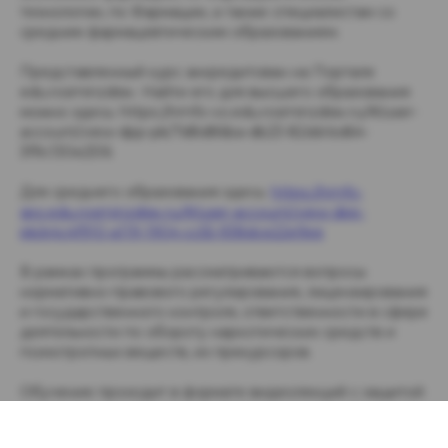
технологии, по Фармации, а также специалистам со
средним фармацевтическим образованием.
Представленный курс аккредитован на Портале
edu.rosminzdrav. Найти его для высшего образования
можно здесь: https://nmfo-vo.edu.rosminzdrav.ru/#/user-
account/view-dpp-pk/7d8d86ba-db23-82dd-bd64-
3f9c130e2516
Для среднего образования здесь:
https://nmfo-
spo.edu.rosminzdrav.ru/#/user-account/view-dpp-
pk/e4c4f910-a119-1904-cc55-938dce22e9ee
В рамках программы рассматриваются вопросы
нормативно-правового регулирования, лицензирования
и государственного контроля, ответственности в сфере
деятельности по обороту наркотических средств и
психотропных веществ, их прекурсоров.
Обучение проходит в формате видеолекций с защитой
от несанкционированного доступа и контролем факта
просмотра. Для каждой темы программы