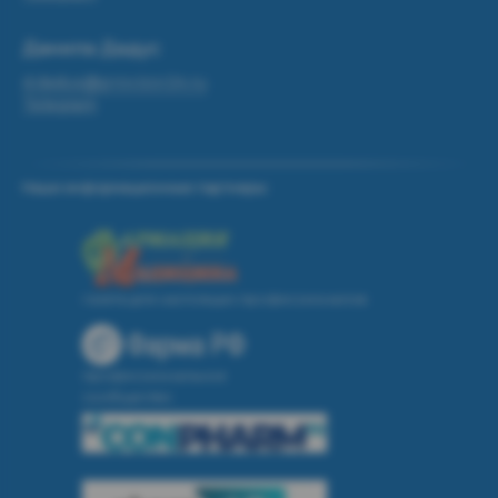
Данила Дадус
d.dadus@provizor24.ru
Telegram
Наши информационные партнеры:
газета для настоящих профессионалов
профессиональное
сообщество