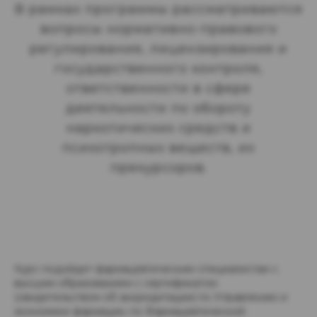
В рамках программы рассматриваются
вопросы нормативно-правового
регулирования, лицензирования и
государственного контроля,
ответственности в сфере
деятельности по обороту
наркотических средств и
психотропных веществ, их
прекурсоров.
Курс подойдет фармацевтическим специалистам с
высшим образованием с сертификатом
(свидетельством об аккредитации) по Управлению и
экономике фармации, по Фармацевтической