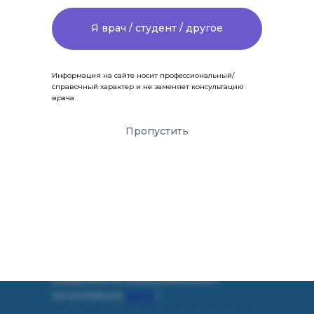
Я врач / студент / другое
Comments are disabled
Комментарии для сайта
Cackl
e
Информация на сайте носит профессиональный/
справочный характер и не заменяет консультацию
ПОДАТЬ ЗАЯВКУ НА ОБУЧЕНИЕ
врача
Пропустить
provizor24.ru
8-800-775-48-57
zakaz@provizor24.ru
ООО «Провизор24»
(сведения об образовательной
организации
здесь
)