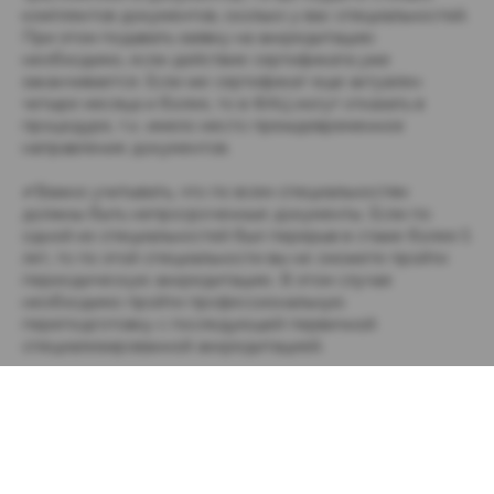
комплектов документов, сколько у вас специальностей.
При этом подавать заявку на аккредитацию
необходимо, если действие сертификата уже
заканчивается. Если же сертификат еще актуален
четыре месяца и более, то в ФАЦ могут отказать в
процедуре, т.к. имело место преждевременное
направление документов.
✔Важно учитывать, что по всем специальностям
должны быть непросроченные документы. Если по
одной из специальностей был перерыв в стаже более 5
лет, то по этой специальности вы не сможете пройти
периодическую аккредитацию. В этом случае
необходимо пройти профессиональную
переподготовку с последующей первичной
специализированной аккредитацией.
Подробно о том, как вернуться в профессию мы
писали
здесь
Курсы можно выбрать
здесь