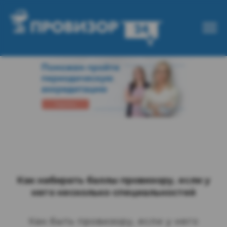
Как набирать баллы провизору, если у
него несколько специальностей
Как быть провизору, если у него