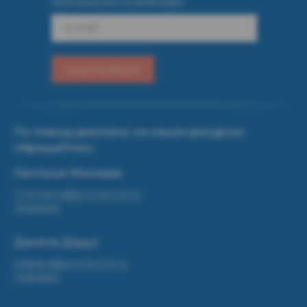
приглашения на вебинары
e-mail
подписаться
По поводу рекламы на наших ресурсах
обращайтесь:
Настасья Минеева
n.mineeva@provizor24.ru
Telegram
Данила Дадус
d.dadus@provizor24.ru
Telegram