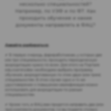
несколько специальностей?
Например, по УЭФ и по ФТ. Как
проходить обучение и какие
документы направлять в ФАЦ?
Давайте разбираться:
✔ В первую очередь, фармработникам, у которых две
или три специальности, проходить периодическую
аккредитацию нужно по всем. Для этого на Портале
edu.rosminzdrav необходимо выбрать программу
обучения, аккредитованную по этим двум (или трем)
специальностям. В этом случае одно и то же
удостоверение о повышении квалификации можно
использовать для аккредитации по разным
специальностям.
✔ Кроме того, в ФАЦ вам придется направить два (или
три) комплекта документов, т.е вы подаете столько