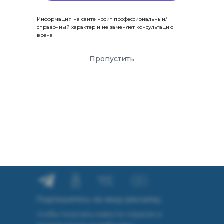
ПОДАТЬ ЗАЯВКУ НА ОБУЧЕНИЕ
Информация на сайте носит профессиональный/
справочный характер и не заменяет консультацию
врача
provizor24.ru
Пропустить
8-800-775-48-57
zakaz@provizor24.ru
ООО «Провизор24»
(сведения об образовательной
организации
здесь
)
Присоединяйтесь к нам в соцсетях:
Подпишитесь на нашу рассылку,
чтобы получать новости отрасли и