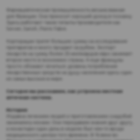
Фармацевтическая промышленность весьма важная
для Франции. Она приносит хороший доход в госказну.
Здесь работают такие гиганты-производителя как
Servier, Sanofi, Pierre Fabre.
Корпорации тратят большие суммы на исследования
препаратов и много продают за рубеж. Экспорт
лекарств на сумму более 25 миллиардов евро занимает
второе место в экономике страны. А еще французы
просто обожают лечиться: уровень потребления
лекарственных средств на душу населения здесь один
из самых высоких в мире.
Сегодня мы расскажем, как устроена местная
аптечная система.
История
Издавна лечением людей и приготовлением снадобий
занимались монахи. Они передавали знания друг другу,
а монастыри один день в неделю был чем-то вроде
медицинского центра того времени. В 16 веке во