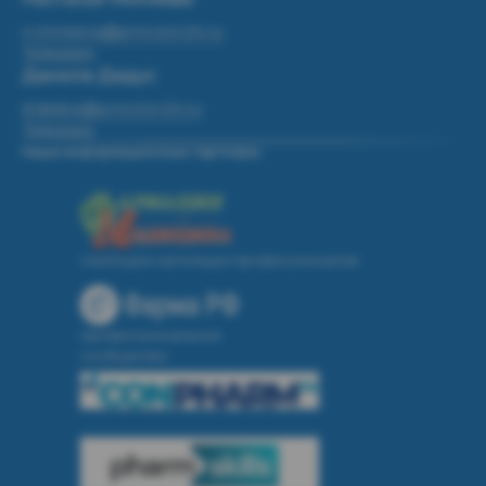
n.mineeva@provizor24.ru
Telegram
Данила Дадус
d.dadus@provizor24.ru
Telegram
Наши информационные партнеры:
газета для настоящих профессионалов
профессиональное
сообщество