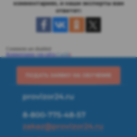
комментариях, и наши эксперты вам
ответят:
Comments are disabled
Комментарии для сайта
Cackl
e
ПОДАТЬ ЗАЯВКУ НА ОБУЧЕНИЕ
provizor24.ru
8-800-775-48-57
zakaz@provizor24.ru