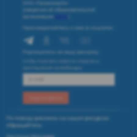
ООО «Провизор24»
(сведения об образовательной
организации
здесь
)
Присоединяйтесь к нам в соцсетях:
Подпишитесь на нашу рассылку,
чтобы получать новости отрасли и
приглашения на вебинары
e-mail
подписаться
По поводу рекламы на наших ресурсах
обращайтесь:
Настасья Минеева