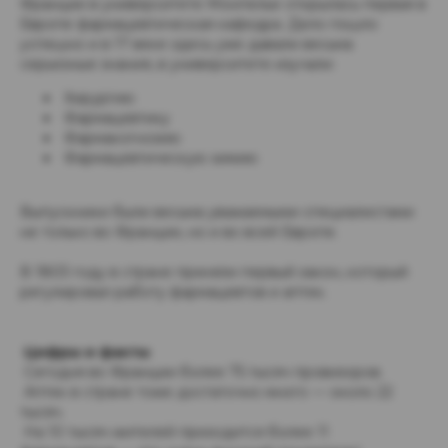
Франции в университете Монпелье открылась первая в
Европе фармацевтическая кафедра. Дело пошло
успешно и в 17 веке здесь уже давали весьма
серьезные знания, в университете изучали:
Хирургию
Фармацевтику
Фармакогнозию
Фармацевтическую химию
Выпускники были весьма уважаемыми специалистами
не только во Франции, но и во всей Европе.
В 1803 году в стране приняли первый закон, который
регулировал работу фармацевтов и аптек.
Цифры и факты
Сегодня во Франции более 75 тысяч провизоров.
Аптек в стране тоже достаточно много — около 22
тысяч.
На 10 тысяч жителей приходится более 11