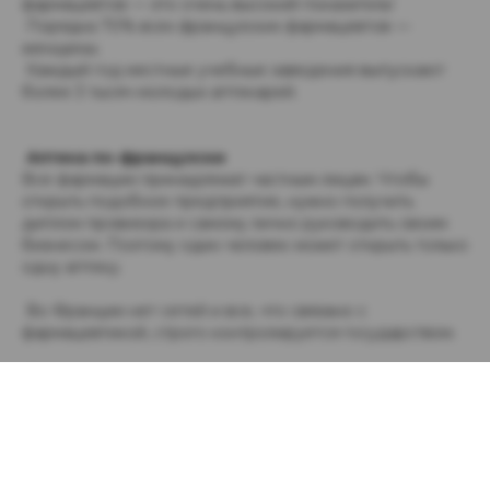
фармацевтов — это очень высокий показатель!
Порядка 70% всех французских фармацевтов —
женщины.
Каждый год местные учебные заведения выпускают
более 3 тысяч молодых аптекарей.
Аптека по-французски
Все фармации принадлежат частным лицам. Чтобы
открыть подобное предприятие, нужно получить
диплом провизора и самому лично руководить своим
бизнесом. Поэтому один человек может открыть только
одну аптеку.
Во Франции нет сетей и все, что связано с
фармацевтикой, строго контролируется государством.
Лицензию получить очень непросто. Новую торговую
точку можно открыть, только если на нее будет
приходиться не менее 2.5 тысяч жителей.
Больше трети всех французских аптек находятся в
небольших городках с населением в 5 тысяч жителей.