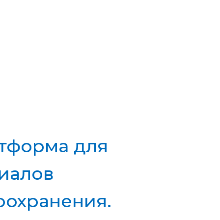
ВОЙТИ
8-800-775-48-57
тформа для
риалов
оохранения.
дня первое, что приходит на ум,