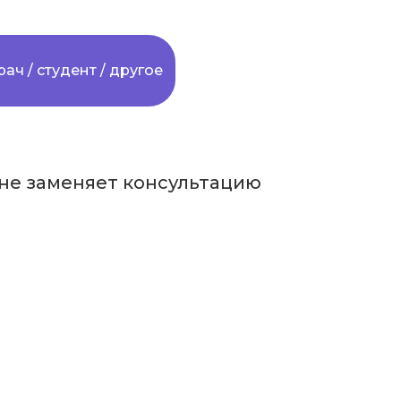
сь уже много лет не прекращаются
чающих в мире. Хуже ситуация
рач / студент / другое
рмацевты в стране, где каждый день
не заменяет консультацию
ой помощи. Они просто не могут до
ов. Поэтому эпидемии и запущенные
% населения.