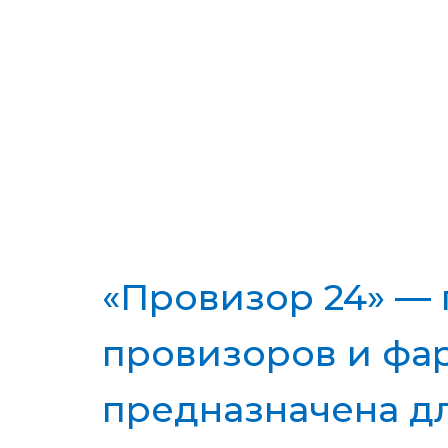
«Провизор 24» —
провизоров и фар
предназначена д
Некогда цветущая богатая страна с р