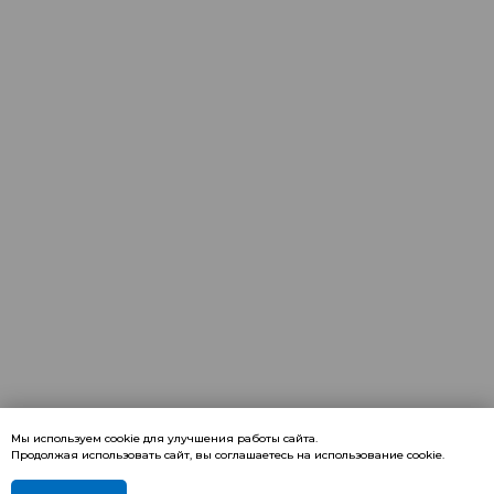
Мы используем cookie для улучшения работы сайта.
Продолжая использовать сайт, вы соглашаетесь на использование cookie.