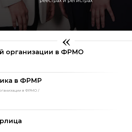
реестрах и регистрах
«
ой организации в ФРМО
ника в ФРМР
организации в ФРМО /
юрлица