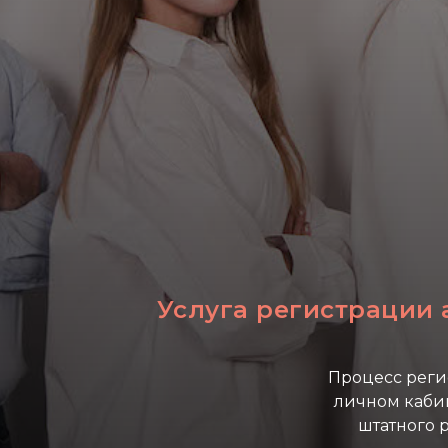
Услуга регистрации
Процесс реги
личном каби
штатного 